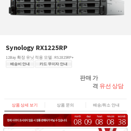
Synology RX1225RP
12Bay 확장 유닛 적용 모델 : RS2825RP+
배송비 안내
카드 무이자 안내
판매 가
격
유선 상담
상품 상세 보기
상품 문의
배송/취소 안내