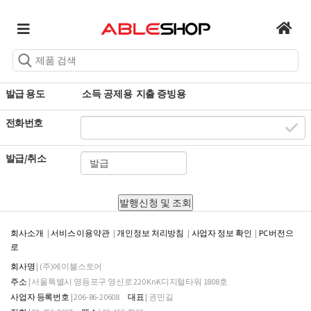
현금 영수증 발행 및 확인
필수 입력 사항
주문번호
발급 용도
소득 공제용
지출 증빙용
전화번호
발급/취소
회사소개
서비스 이용약관
개인정보 처리방침
사업자 정보 확인
PC 버전으
로
회사명
| (주)에이블스토어
주소
| 서울특별시 영등포구 영신로 220 KnK디지털타워 1808호
사업자 등록번호
| 206-86-20608
대표
| 권민길