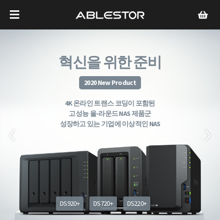
혁신을 위한 준비
2020 New Product
4K 온라인 트랜스 코딩이 포함된
고성능 올-라운드 NAS 제품군
성장하고 있는 기업에 이상적인 NAS
DS920+
DS720+
DS220+