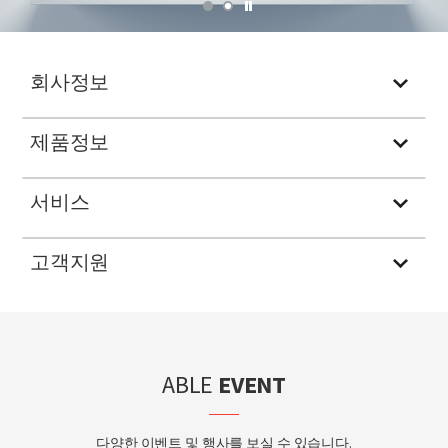
회사정보
회사소개
제품정보
공지사항
Synology
서비스
뉴스레터
ABLESTACK
ABLESTACK
고객지원
뉴스/미디어
G-technology
맘모스
레퍼런스
견적/구매 관련문의
Asustor
몽글박스
파트너
정품등록 및 확인
Dahua
ABLE
EVENT
자주 묻는 질문
다양한 이벤트 및 행사를 보실 수 있습니다.
전문가 상담 신청