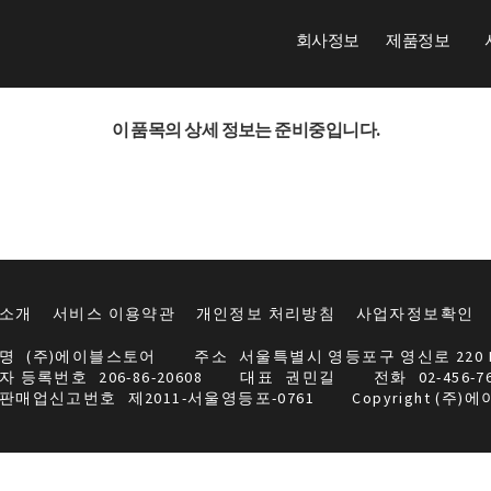
회사정보
제품정보
이 품목의 상세 정보는 준비중입니다.
소개
서비스 이용약관
개인정보 처리방침
사업자정보확인
명
(주)에이블스토어
주소
서울특별시 영등포구 영신로 220 
자 등록번호
206-86-20608
대표
권민길
전화
02-456-7
판매업신고번호
제2011-서울영등포-0761
Copyright (주)에