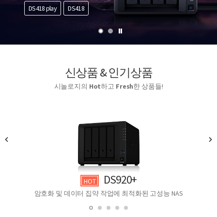
DS418 play
DS418
신상품 & 인기상품
시놀로지의
Hot
하고
Fresh
한 상품들!
DS920+
HOT
암호화 및 데이터 집약 작업에 최적화된 고성능 NAS