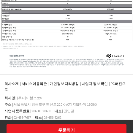
회사소개
서비스 이용약관
개인정보 처리방침
사업자 정보 확인
PC 버전으
로
회사명
| (주)에이블스토어
주소
| 서울특별시 영등포구 영신로 220 KnK디지털타워 1808호
사업자 등록번호
| 206-86-20608
대표
| 권민길
전화
| 02-456-7667
팩스
| 02-456-7262
통신판매업신고번호
| 통신판매업신고번호
주문하기
Copyright (주)에이블스토어. All Rights Reserved.