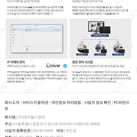
회사소개
서비스 이용약관
개인정보 처리방침
사업자 정보 확인
PC 버전으
로
회사명
| (주)에이블스토어
주소
| 서울특별시 영등포구 영신로 220 KnK디지털타워 1808호
사업자 등록번호
| 206-86-20608
대표
| 권민길