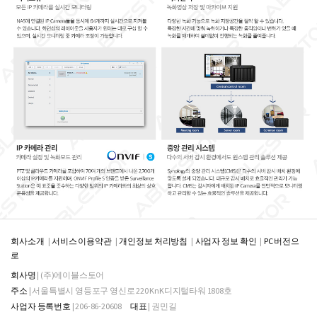
회사소개
서비스 이용약관
개인정보 처리방침
사업자 정보 확인
PC 버전으
로
회사명
| (주)에이블스토어
주소
| 서울특별시 영등포구 영신로 220 KnK디지털타워 1808호
사업자 등록번호
| 206-86-20608
대표
| 권민길