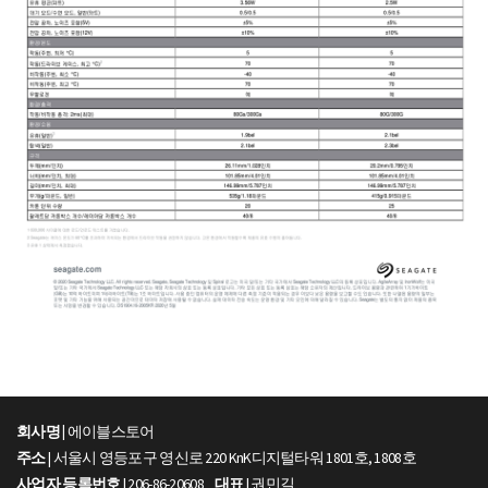
회사명 |
에이블스토어
주소
| 서울시 영등포구 영신로 220 KnK디지털타워 1801호, 1808호
사업자 등록번호
| 206-86-20608
대표
| 권민길