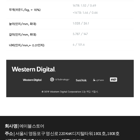
회사명 |
에이블스토어
주소
| 서울시 영등포구 영신로 220 KnK디지털타워 1801호, 1808호