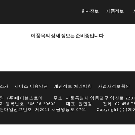
회사정보
제품정보
이 품목의 상세 정보는 준비중입니다.
소개
서비스 이용약관
개인정보 처리방침
사업자정보확인
명
(주)에이블스토어
주소
서울특별시 영등포구 영신로 220 
자 등록번호
206-86-20608
대표
권민길
전화
02-456-7
판매업신고번호
제2011-서울영등포-0761
Copyright (주)에