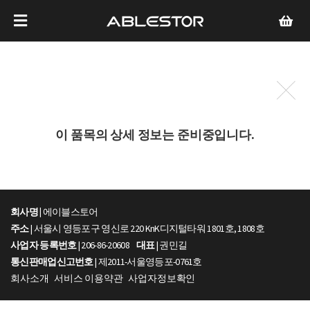
이 품목의 상세 정보는 준비중입니다.
회사명 |
에이블스토어
주소
| 서울시 영등포구 영신로 220 KnK디지털타워 1801호, 1808호
사업자 등록번호
| 206-86-20608
대표
| 권민길
통신판매업신고번호
| 제2011-서울영등포-0761호
회사소개
서비스 이용약관
사업자정보확인