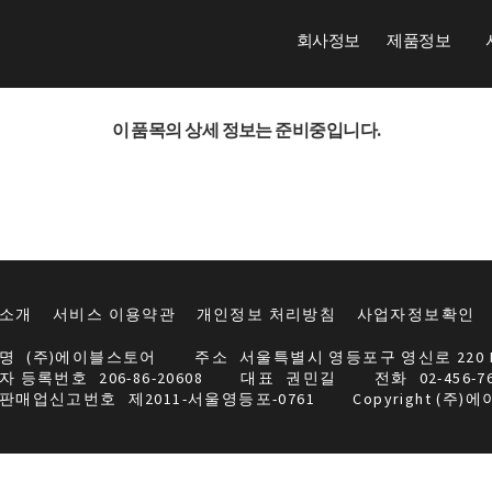
회사정보
제품정보
이 품목의 상세 정보는 준비중입니다.
소개
서비스 이용약관
개인정보 처리방침
사업자정보확인
명
(주)에이블스토어
주소
서울특별시 영등포구 영신로 220 
자 등록번호
206-86-20608
대표
권민길
전화
02-456-7
판매업신고번호
제2011-서울영등포-0761
Copyright (주)에