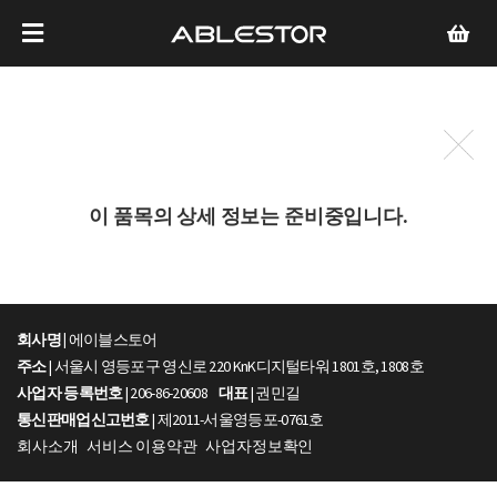
이 품목의 상세 정보는 준비중입니다.
회사명 |
에이블스토어
주소
| 서울시 영등포구 영신로 220 KnK디지털타워 1801호, 1808호
사업자 등록번호
| 206-86-20608
대표
| 권민길
통신판매업신고번호
| 제2011-서울영등포-0761호
회사소개
서비스 이용약관
사업자정보확인