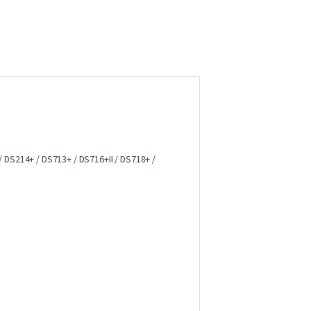
DS214+ / DS713+ / DS716+II / DS718+ /