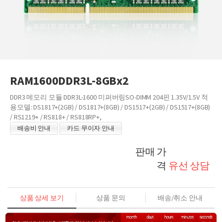
RAM1600DDR3L-8GBx2
DDR3 메모리 모듈 DDR3L-1600 미퍼버링SO-DIMM 204핀 1.35V/1.5V 적
용모델: DS1817+(2GB) / DS1817+(8GB) / DS1517+(2GB) / DS1517+(8GB)
/ RS1219+ / RS818+ / RS818RP+,
배송비 안내
카드 무이자 안내
판매 가
격
유선 상담
상품 상세 보기
상품 문의
배송/취소 안내