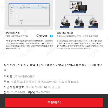
회사소개
서비스 이용약관
개인정보 처리방침
사업자 정보 확인
PC 버전으
로
회사명
| (주)에이블스토어
주소
| 서울특별시 영등포구 영신로 220 KnK디지털타워 1808호
사업자 등록번호
| 206-86-20608
대표
| 권민길
전화
| 02-456-7667
팩스
| 02-456-7262
통신판매업신고번호
| 통신판매업신고번호
주문하기
Copyright (주)에이블스토어. All Rights Reserved.