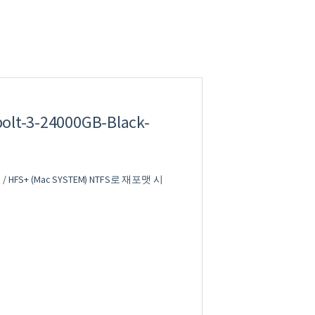
olt-3-24000GB-Black-
RPM / HFS+ (Mac SYSTEM) NTFS로 재포맷 시