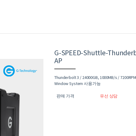
G-SPEED-Shuttle-Thunderb
AP
Thunderbolt 3 / 24000GB, 1000MB/s / 7200
Window System 사용가능
판매 가격
유선 상담