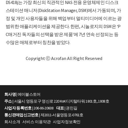
DS418j는 가장 최신의 직관적인 NAS 전용 운영체제인 디스크
스테이션 매니저(DiskStation Manager, DSM)에서 가동되며, 가
정 및 개인 사용자들을 위해 백업부터 멀티미디어에 이르는 광
범위한 애플리케이션을 제공한다. 한편, 시놀로지의 DSM은 ‘P
C매거진 독자들의 선택을 받은 제품’에 7년 연속 선정되는 등
수많은 매체로부터 칭찬을 받았다.
Copyright ⓒ Acrofan All Right Reserved
회사명 |
에이블스토어
주소
| 서울시 영등포구 영신로 220 KnK디지털타워 1801호, 1808호
사업자 등록번호
| 206-86-20608
대표
| 권민길
통신판매업신고번호
| 제2011-서울영등포-0761호
회사소개
서비스 이용약관
사업자정보확인