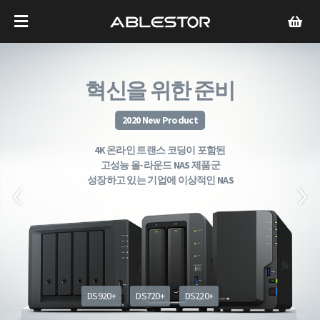
혁신을 위한 준비
2020 New Product
4K 온라인 트랜스 코딩이 포함된
고성능 올-라운드 NAS 제품군
성장하고 있는 기업에 이상적인 NAS
DS920+
DS720+
DS220+