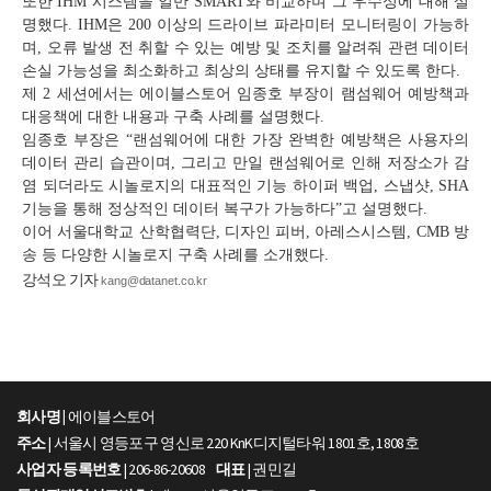
또한 IHM 시스템을 일반 SMART와 비교하며 그 우수성에 대해 설
명했다. IHM은 200 이상의 드라이브 파라미터 모니터링이 가능하
며, 오류 발생 전 취할 수 있는 예방 및 조치를 알려줘 관련 데이터
손실 가능성을 최소화하고 최상의 상태를 유지할 수 있도록 한다.
제 2 세션에서는 에이블스토어 임종호 부장이 램섬웨어 예방책과
대응책에 대한 내용과 구축 사례를 설명했다.
임종호 부장은 “랜섬웨어에 대한 가장 완벽한 예방책은 사용자의
데이터 관리 습관이며, 그리고 만일 랜섬웨어로 인해 저장소가 감
염 되더라도 시놀로지의 대표적인 기능 하이퍼 백업, 스냅샷, SHA
기능을 통해 정상적인 데이터 복구가 가능하다”고 설명했다.
이어 서울대학교 산학협력단, 디자인 피버, 아레스시스템, CMB 방
송 등 다양한 시놀로지 구축 사례를 소개했다.
강석오 기자
kang@datanet.co.kr
회사명 |
에이블스토어
주소
| 서울시 영등포구 영신로 220 KnK디지털타워 1801호, 1808호
사업자 등록번호
| 206-86-20608
대표
| 권민길