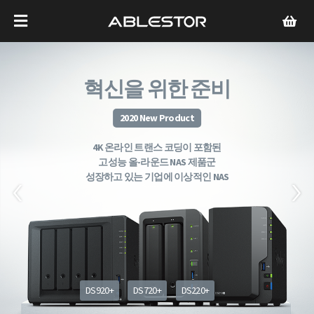
혁신을 위한 준비
2020 New Product
4K 온라인 트랜스 코딩이 포함된
고성능 올-라운드 NAS 제품군
성장하고 있는 기업에 이상적인 NAS
DS920+
DS720+
DS220+