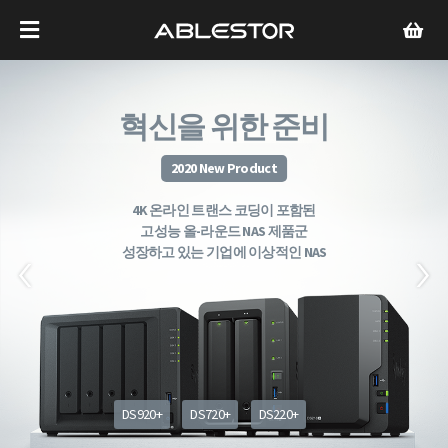
혁신을 위한 준비
2020 New Product
4K 온라인 트랜스 코딩이 포함된
고성능 올-라운드 NAS 제품군
성장하고 있는 기업에 이상적인 NAS
DS920+
DS720+
DS220+