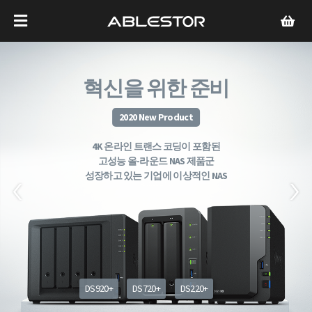
혁신을 위한 준비
2020 New Product
4K 온라인 트랜스 코딩이 포함된
고성능 올-라운드 NAS 제품군
성장하고 있는 기업에 이상적인 NAS
DS920+
DS720+
DS220+