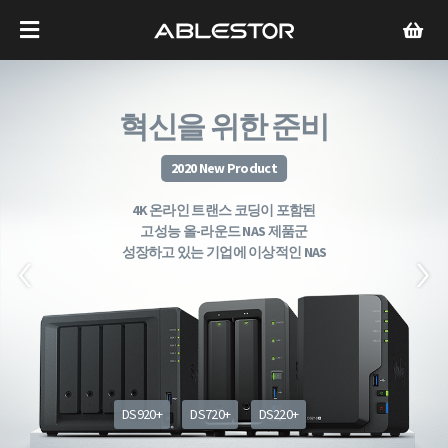
혁신을 위한 준비
2020 New Product
4K 온라인 트랜스 코딩이 포함된
고성능 올-라운드 NAS 제품군
성장하고 있는 기업에 이상적인 NAS
DS920+
DS720+
DS220+