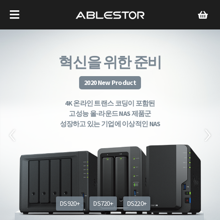
혁신을 위한 준비
2020 New Product
4K 온라인 트랜스 코딩이 포함된
고성능 올-라운드 NAS 제품군
성장하고 있는 기업에 이상적인 NAS
DS920+
DS720+
DS220+