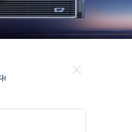
DP320
다!