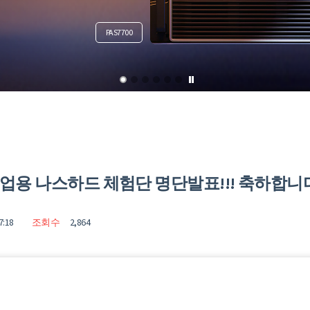
DP7400
DP340
기업용 나스하드 체험단 명단발표!!! 축하합니
7:18
조회수
2,864