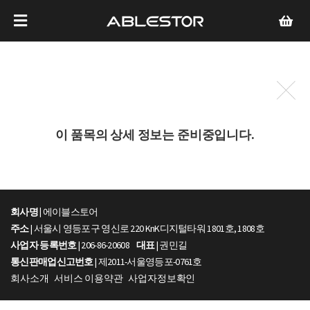
이 품목의 상세 정보는 준비중입니다.
회사명 |
에이블스토어
주소
| 서울시 영등포구 영신로 220 KnK디지털타워 1801호, 1808호
사업자 등록번호
| 206-86-20608
대표
| 권민길
통신판매업신고번호
| 제2011-서울영등포-0761호
회사소개
서비스 이용약관
사업자정보확인