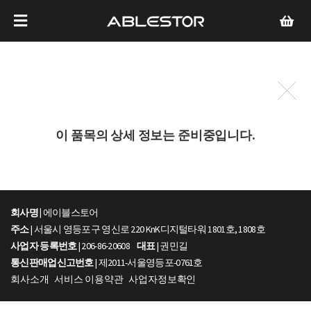
이 품목의 상세 정보는 준비중입니다.
회사명 |
에이블스토어
주소
| 서울시 영등포구 영신로 220 KnK디지털타워 1801호, 1808호
사업자 등록번호
| 206-86-20608
대표
| 권민길
통신판매업신고번호
| 제2011-서울영등포-0761호
회사소개
서비스 이용약관
사업자정보확인