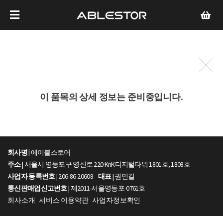
이 품목의 상세 정보는 준비중입니다.
회사명 |
에이블스토어
주소
| 서울시 영등포구 영신로 220 KnK디지털타워 1801호, 1808호
사업자 등록번호
| 206-86-20608
대표
| 권민길
통신판매업신고번호
| 제2011-서울영등포-0761호
회사소개
서비스 이용약관
사업자정보확인