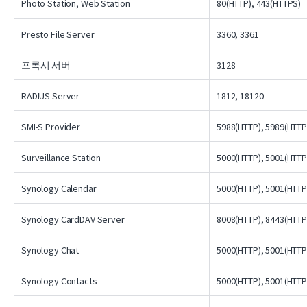
Photo Station, Web Station
80(HTTP), 443(HTTPS)
Presto File Server
3360, 3361
프록시 서버
3128
RADIUS Server
1812, 18120
SMI-S Provider
5988(HTTP), 5989(HTTP
Surveillance Station
5000(HTTP), 5001(HTTP
Synology Calendar
5000(HTTP), 5001(HTTP
Synology CardDAV Server
8008(HTTP), 8443(HTTP
Synology Chat
5000(HTTP), 5001(HTTP
Synology Contacts
5000(HTTP), 5001(HTTP