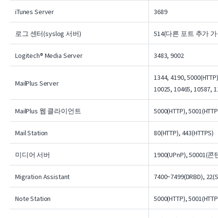
iTunes Server
3689
로그 센터(syslog 서버)
514(다른 포트 추가 가
Logitech® Media Server
3483, 9002
1344, 4190, 5000(HTTP
MailPlus Server
10025, 10465, 10587, 1
MailPlus 웹 클라이언트
5000(HTTP), 5001(HTTP
Mail Station
80(HTTP), 443(HTTPS)
미디어 서버
1900(UPnP), 5000
Migration Assistant
7400~7499(DRBD), 22(
Note Station
5000(HTTP), 5001(HTTP