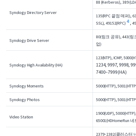
88 (Kerberos), 389 
Synology Directory Server
135(RPC 끝점 매퍼), 636(
4
SSL), 49152(RPC)
, 4
80(링크 공유), 443(링크
Synology Drive Server
업)
123(NTP), ICMP, 5000(H
1234, 9997, 9998, 99
Synology High Availability (HA)
7400~7999(HA)
Synology Moments
5000(HTTP), 5001(HTTP
Synology Photos
5000(HTTP), 5001(HTTP
1900(UDP), 5000(HTTP)
Video Station
65001(HDHomeRu
2379~2382(클러스터 네트워