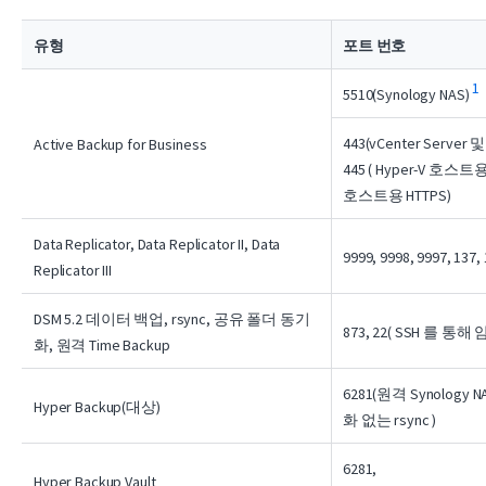
유형
포트 번호
1
5510(Synology NAS)
443(vCenter Server 
Active Backup for Business
445 ( Hyper-V 호스트용 
호스트용 HTTPS)
Data Replicator, Data Replicator II, Data
9999, 9998, 9997, 137, 
Replicator III
DSM 5.2 데이터 백업, rsync, 공유 폴더 동기
873, 22( SSH 를 통
화, 원격 Time Backup
6281(원격 Synology
Hyper Backup(대상)
화 없는 rsync )
6281,
Hyper Backup Vault