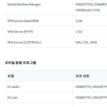
Virtual Machine Manager
5001(HTTPS), 5566(복제
2385(Redis) 서버)
VPN Server (OpenVPN)
1194
VPN Server (PPTP)
1723
VPN Server (L2TP/IPSec)
500, 1701, 4500
모바일 응용 프로그램
유형
포트 번호
DS audio
5000(HTTP), 5001(HTTP
DS cam
5000(HTTP), 5001(HTTP