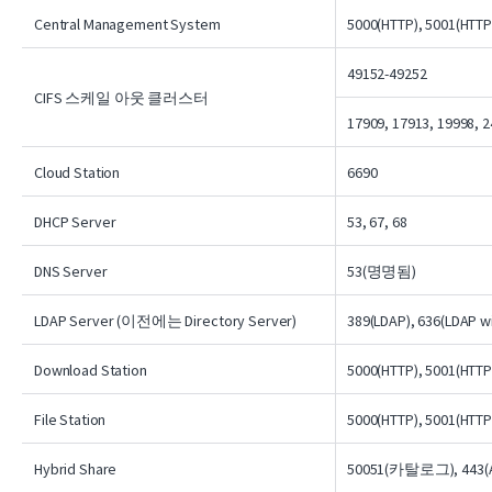
Central Management System
5000(HTTP), 5001(HTTP
49152-49252
CIFS 스케일 아웃 클러스터
17909, 17913, 19998, 
Cloud Station
6690
DHCP Server
53, 67, 68
DNS Server
53(명명됨)
LDAP Server (이전에는 Directory Server)
389(LDAP), 636(LDAP wi
Download Station
5000(HTTP), 5001(HTTP
File Station
5000(HTTP), 5001(HTTP
Hybrid Share
50051(카탈로그), 443(AP