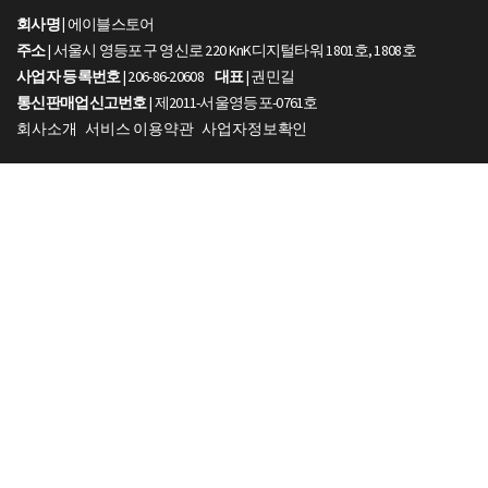
회사명 |
에이블스토어
주소
| 서울시 영등포구 영신로 220 KnK디지털타워 1801호, 1808호
사업자 등록번호
| 206-86-20608
대표
| 권민길
통신판매업신고번호
| 제2011-서울영등포-0761호
회사소개
서비스 이용약관
사업자정보확인