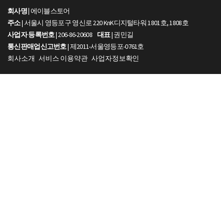
회사명 |
에이블스토어
주소
| 서울시 영등포구 영신로 220 KnK디지털타워 1801호, 1808호
사업자 등록번호
| 206-86-20608
대표
| 권민길
통신판매업신고번호
| 제2011-서울영등포-0761호
회사소개
서비스 이용약관
사업자정보확인