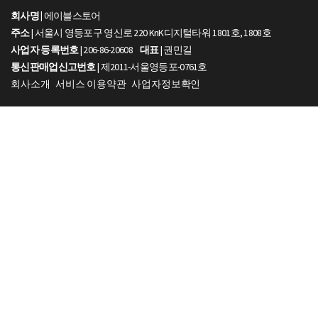
회사명 |
에이블스토어
주소
| 서울시 영등포구 영신로 220 KnK디지털타워 1801호, 1808호
사업자 등록번호
| 206-86-20608
대표
| 권민길
통신판매업신고번호
| 제2011-서울영등포-0761호
회사소개
서비스 이용약관
사업자정보확인