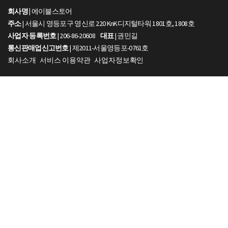
회사명 |
에이블스토어
주소
| 서울시 영등포구 영신로 220 KnK디지털타워 1801호, 1808호
사업자 등록번호
| 206-86-20608
대표
| 권민길
통신판매업신고번호
| 제2011-서울영등포-0761호
회사소개
서비스 이용약관
사업자정보확인