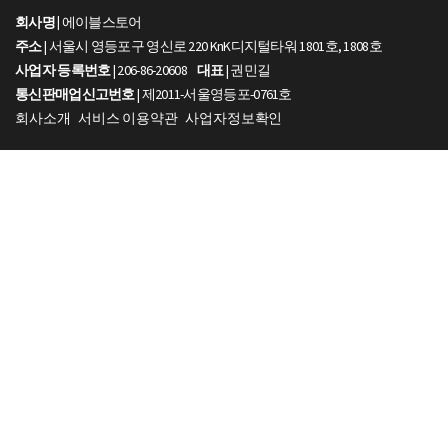
회사명 |
에이블스토어
주소
| 서울시 영등포구 영신로 220 KnK디지털타워 1801호, 1808호
사업자 등록번호
| 206-86-20608
대표
| 권민길
통신판매업신고번호
| 제2011-서울영등포-0761호
회사소개
서비스 이용약관
사업자정보확인