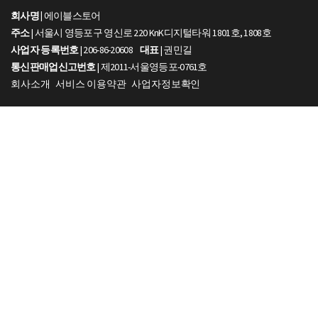
회사명 |
에이블스토어
주소
| 서울시 영등포구 영신로 220 KnK디지털타워 1801호, 1808호
사업자 등록번호
| 206-86-20608
대표
| 권민길
통신판매업신고번호
| 제2011-서울영등포-0761호
회사소개
서비스 이용약관
사업자정보확인