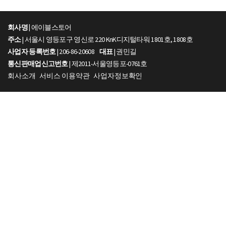
회사명 |
에이블스토어
주소
| 서울시 영등포구 영신로 220 KnK디지털타워 1801호, 1808호
사업자 등록번호
| 206-86-20608
대표
| 권민길
통신판매업신고번호
| 제2011-서울영등포-0761호
회사소개
서비스 이용약관
사업자정보확인