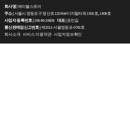
회사명 |
에이블스토어
주소
| 서울시 영등포구 영신로 220 KnK디지털타워 1801호, 1808호
사업자 등록번호
| 206-86-20608
대표
| 권민길
통신판매업신고번호
| 제2011-서울영등포-0761호
회사소개
서비스 이용약관
사업자정보확인