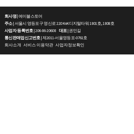
회사명 |
에이블스토어
주소
| 서울시 영등포구 영신로 220 KnK디지털타워 1801호, 1808호
사업자 등록번호
| 206-86-20608
대표
| 권민길
통신판매업신고번호
| 제2011-서울영등포-0761호
회사소개
서비스 이용약관
사업자정보확인