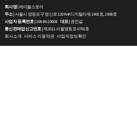
회사명 |
에이블스토어
주소
| 서울시 영등포구 영신로 220 KnK디지털타워 1801호, 1808호
사업자 등록번호
| 206-86-20608
대표
| 권민길
통신판매업신고번호
| 제2011-서울영등포-0761호
회사소개
서비스 이용약관
사업자정보확인