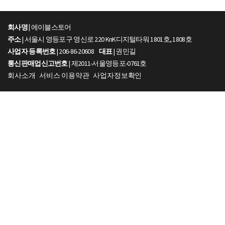
회사명 |
에이블스토어
주소
| 서울시 영등포구 영신로 220 KnK디지털타워 1801호, 1808호
사업자 등록번호
| 206-86-20608
대표
| 권민길
통신판매업신고번호
| 제2011-서울영등포-0761호
회사소개
서비스 이용약관
사업자정보확인