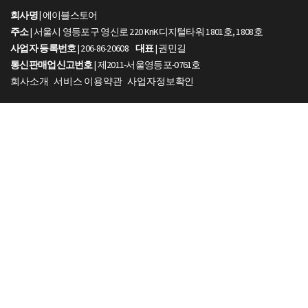
회사명 |
에이블스토어
주소
| 서울시 영등포구 영신로 220 KnK디지털타워 1801호, 1808호
사업자 등록번호
| 206-86-20608
대표
| 권민길
통신판매업신고번호
| 제2011-서울영등포-0761호
회사소개
서비스 이용약관
사업자정보확인