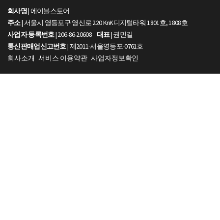
회사명 |
에이블스토어
주소
| 서울시 영등포구 영신로 220 KnK디지털타워 1801호, 1808호
사업자 등록번호
| 206-86-20608
대표
| 권민길
통신판매업신고번호
| 제2011-서울영등포-0761호
회사소개
서비스 이용약관
사업자정보확인