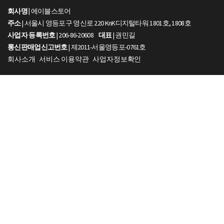
회사명 |
에이블스토어
주소
| 서울시 영등포구 영신로 220 KnK디지털타워 1801호, 1808호
사업자 등록번호
| 206-86-20608
대표
| 권민길
통신판매업신고번호
| 제2011-서울영등포-0761호
회사소개
서비스 이용약관
사업자정보확인