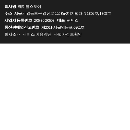
회사명 |
에이블스토어
주소
| 서울시 영등포구 영신로 220 KnK디지털타워 1801호, 1808호
사업자 등록번호
| 206-86-20608
대표
| 권민길
통신판매업신고번호
| 제2011-서울영등포-0761호
회사소개
서비스 이용약관
사업자정보확인