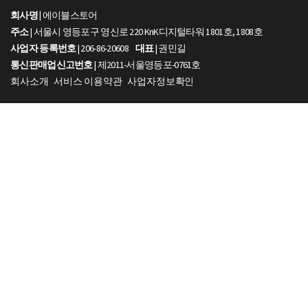
회사명 |
에이블스토어
주소
| 서울시 영등포구 영신로 220 KnK디지털타워 1801호, 1808호
사업자 등록번호
| 206-86-20608
대표
| 권민길
통신판매업신고번호
| 제2011-서울영등포-0761호
회사소개
서비스 이용약관
사업자정보확인