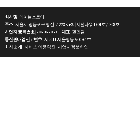
회사명 |
에이블스토어
주소
| 서울시 영등포구 영신로 220 KnK디지털타워 1801호, 1808호
사업자 등록번호
| 206-86-20608
대표
| 권민길
통신판매업신고번호
| 제2011-서울영등포-0761호
회사소개
서비스 이용약관
사업자정보확인