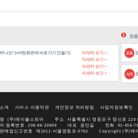
정품
게 하나요? (+바탕화면에 바로가기 만들기)
자세히 보기 >
자세히 보기 >
자세히 보기 >
자세히 보기 >
소개
서비스 이용약관
개인정보 처리방침
사업자정보확인
명
(주)에이블스토어
주소
서울특별시 영등포구 영신로 220 
자 등록번호
206-86-20608
대표
권민길
전화
02-456-7
판매업신고번호
제2011-서울영등포-0761
Copyright (주)에