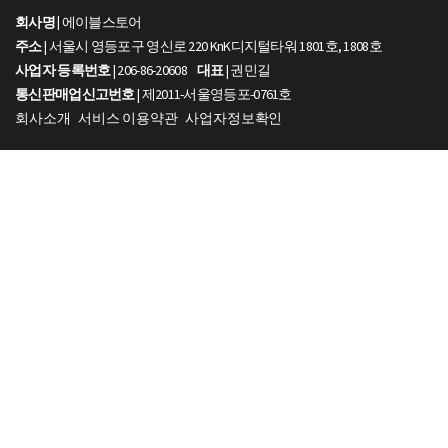
회사명 |
에이블스토어
주소
| 서울시 영등포구 영신로 220 KnK디지털타워 1801호, 1808호
사업자 등록번호
| 206-86-20608
대표
| 권민길
통신판매업신고번호
| 제2011-서울영등포-0761호
회사소개
서비스 이용약관
사업자정보확인