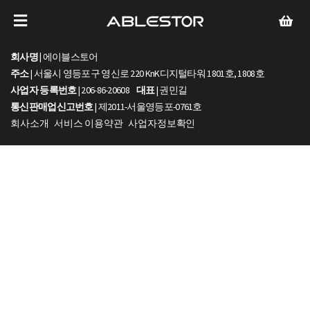
회사명 |
에이블스토어
주소
| 서울시 영등포구 영신로 220 KnK디지털타워 1801호, 1808호
사업자 등록번호
| 206-86-20608
대표
| 권민길
통신판매업신고번호
| 제2011-서울영등포-0761호
회사소개
서비스 이용약관
사업자정보확인