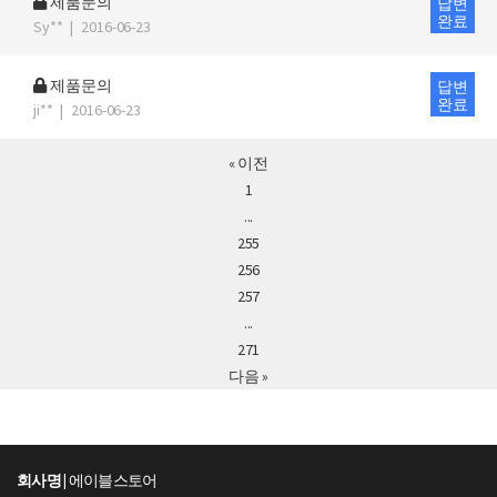
제품문의
답변
완료
Sy**
|
2016-06-23
제품문의
답변
완료
ji**
|
2016-06-23
« 이전
1
...
255
256
257
...
271
다음 »
회사명 |
에이블스토어