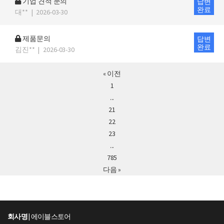
기업 견적 문의
답변
완료
대**
|
2026-03-30
제품문의
답변
완료
김진**
|
2026-03-30
« 이전
1
...
21
22
23
...
785
다음 »
회사명 |
에이블스토어